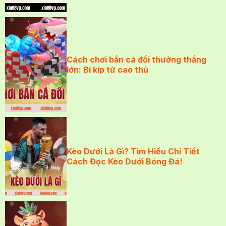
được mức lợi nhuận cực lớn về hầu bao và tha hồ
chinh phục nhiều phần quà có giá trị khủng tại
Xin88. Nền tảng của chúng tôi cam kết mang đến tỷ
mức thưởng khủng cho mọi thành viên và tạo đòn
bẩy để bạn tích cực truy cập cá cược.
Cách chơi bắn cá đổi thưởng thắng
lớn: Bí kíp từ cao thủ
cách chơi bắn
Nổ hũ với nhiều phần thưởng giá trị
cá đổi thưởng
Ưu đãi bất ngờ từ nổ hũ Xin88
Slot game của
https://daspallahyderabad.in/
còn
có nhiều sự kiện tặng thưởng và các gói quà may
Kèo Dưới Là Gì? Tìm Hiểu Chi Tiết
mắn dành cho người chơi tham gia trải nghiệm
Cách Đọc Kèo Dưới Bóng Đá!
game chuyên cần. Khi người chơi truy cập giải trí
Kèo dưới là gì
nổ hũ thường xuyên sẽ nhận được voucher tiền
mặt siêu lớn, nhận quà hiện vật và có cơ hội trải
nghiệm vòng quay miễn phí…