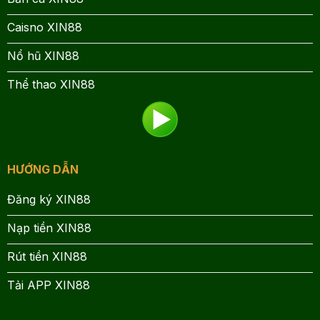
lũy cho mình nhiều mẹo chơi hay, vào game bất
bại.
Caisno XIN88
Kết luận
Nổ hũ XIN88
Thể thao XIN88
Nổ hũ Xin88 tự hào mang đến những trải nghiệm
cá cược trực tuyến thú vị, các tính năng hiện đại
cho người chơi tận hưởng. Mỗi màn chơi nổ hũ đều
được xây dựng với đồ họa vô cùng độc đáo, hình
ảnh cuốn hút và có nhiều tỷ lệ thưởng cao khiến
người chơi mê mẩn quên lối về, vào giải trí đông
HƯỚNG DẪN
đảo tại Xin88.
Đăng ký XIN88
Nạp tiền XIN88
Rút tiền XIN88
Tải APP XIN88