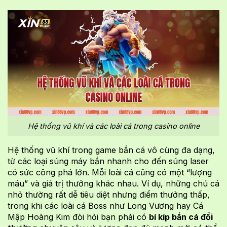
Hệ thống vũ khí và các loài cá trong casino online
Hệ thống vũ khí trong game bắn cá vô cùng đa dạng,
từ các loại súng máy bắn nhanh cho đến súng laser
có sức công phá lớn. Mỗi loài cá cũng có một “lượng
máu” và giá trị thưởng khác nhau. Ví dụ, những chú cá
nhỏ thường rất dễ tiêu diệt nhưng điểm thưởng thấp,
trong khi các loài cá Boss như Long Vương hay Cá
Mập Hoàng Kim đòi hỏi bạn phải có
bí kíp bắn cá đổi