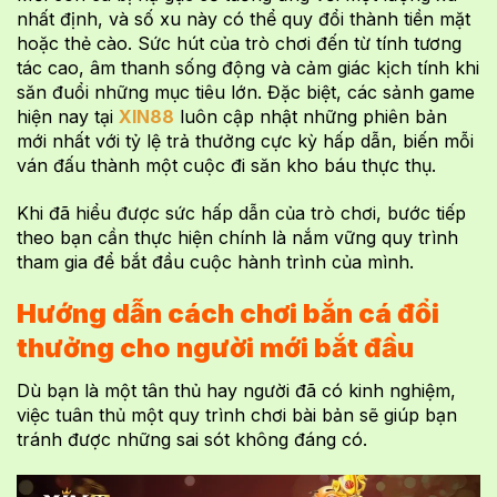
nhất định, và số xu này có thể quy đổi thành tiền mặt
hoặc thẻ cào. Sức hút của trò chơi đến từ tính tương
tác cao, âm thanh sống động và cảm giác kịch tính khi
săn đuổi những mục tiêu lớn. Đặc biệt, các sảnh game
hiện nay tại
XIN88
luôn cập nhật những phiên bản
mới nhất với tỷ lệ trả thưởng cực kỳ hấp dẫn, biến mỗi
ván đấu thành một cuộc đi săn kho báu thực thụ.
Khi đã hiểu được sức hấp dẫn của trò chơi, bước tiếp
theo bạn cần thực hiện chính là nắm vững quy trình
tham gia để bắt đầu cuộc hành trình của mình.
Hướng dẫn cách chơi bắn cá đổi
thưởng cho người mới bắt đầu
Dù bạn là một tân thủ hay người đã có kinh nghiệm,
việc tuân thủ một quy trình chơi bài bản sẽ giúp bạn
tránh được những sai sót không đáng có.