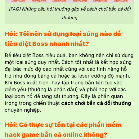
[FAQ] Những câu hỏi thường gặp về cách chơi bắn cá đổi
thưởng
Hỏi: Tôi nên sử dụng loại súng nào để
tiêu diệt Boss nhanh nhất?
Để tiêu diệt Boss hiệu quả, bạn không nên chỉ sử dụng
một loại súng duy nhất. Cách tốt nhất là kết hợp súng
đại bác mức độ cao nhất cùng với các tính năng hỗ
trợ như đóng băng cá hoặc tia laser cường độ mạnh.
Khi Boss xuất hiện, hãy tập trung bắn liên tục vào
điểm yếu (thường là phần đầu) và phối hợp với các
loại bom nổ để tăng sát thương. Đây là phần quan
trọng trong chiến thuật
cách chơi bắn cá đổi thưởng
chuyên nghiệp.
Hỏi: Có thực sự tồn tại các phần mềm
hack game bắn cá online không?