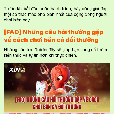
Trước khi bắt đầu cuộc hành trình, hãy cùng giải đáp
một số thắc mắc phổ biến nhất của cộng đồng người
chơi hiện nay.
[FAQ] Những câu hỏi thường gặp
về cách chơi bắn cá đổi thưởng
Những câu trả lời dưới đây sẽ giúp bạn củng cố thêm
kiến thức và tự tin hơn khi thực chiến.