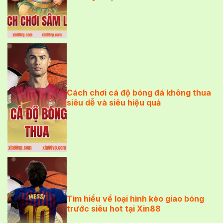
Cách chơi sâm
lốc
Cách chơi cá độ bóng đá không thua
siêu dễ và siêu hiệu quả
Cách chơi cá
độ bóng đá
không thua
Tìm hiểu về loại hình kèo giao bóng
trước siêu hot tại Xin88
Kèo giao bóng