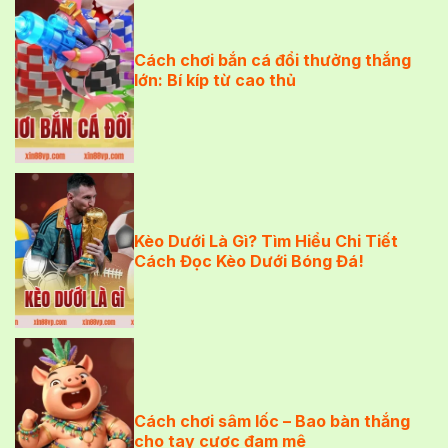
Cách chơi bắn cá đổi thưởng thắng
lớn: Bí kíp từ cao thủ
cách chơi bắn
cá đổi thưởng
Kèo Dưới Là Gì? Tìm Hiểu Chi Tiết
Cách Đọc Kèo Dưới Bóng Đá!
Kèo dưới là gì
Cách chơi sâm lốc – Bao bàn thắng
cho tay cược đam mê