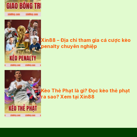
trước
Xin88 – Địa chỉ tham gia cá cược kèo
penalty chuyên nghiệp
Kèo penalty
Kèo Thẻ Phạt là gì? Đọc kèo thẻ phạt
ra sao? Xem tại Xin88
Kèo thẻ phạt