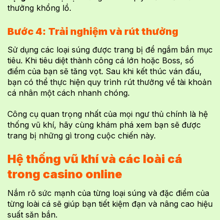
thưởng khổng lồ.
Bước 4: Trải nghiệm và rút thưởng
Sử dụng các loại súng được trang bị để ngắm bắn mục
tiêu. Khi tiêu diệt thành công cá lớn hoặc Boss, số
điểm của bạn sẽ tăng vọt. Sau khi kết thúc ván đấu,
bạn có thể thực hiện quy trình rút thưởng về tài khoản
cá nhân một cách nhanh chóng.
Công cụ quan trọng nhất của mọi ngư thủ chính là hệ
thống vũ khí, hãy cùng khám phá xem bạn sẽ được
trang bị những gì trong cuộc chiến này.
Hệ thống vũ khí và các loài cá
trong casino online
Nắm rõ sức mạnh của từng loại súng và đặc điểm của
từng loài cá sẽ giúp bạn tiết kiệm đạn và nâng cao hiệu
suất săn bắn.