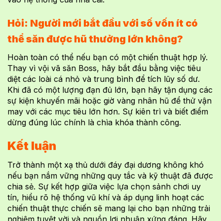
Hỏi: Người mới bắt đầu với số vốn ít có
thể săn được hũ thưởng lớn không?
Hoàn toàn có thể nếu bạn có một chiến thuật hợp lý.
Thay vì vội vã săn Boss, hãy bắt đầu bằng việc tiêu
diệt các loài cá nhỏ và trung bình để tích lũy số dư.
Khi đã có một lượng đạn đủ lớn, bạn hãy tận dụng các
sự kiện khuyến mãi hoặc giờ vàng nhân hũ để thử vận
may với các mục tiêu lớn hơn. Sự kiên trì và biết điểm
dừng đúng lúc chính là chìa khóa thành công.
Kết luận
Trở thành một xạ thủ dưới đáy đại dương không khó
nếu bạn nắm vững những quy tắc và kỹ thuật đã được
chia sẻ. Sự kết hợp giữa việc lựa chọn sảnh chơi uy
tín, hiểu rõ hệ thống vũ khí và áp dụng linh hoạt các
chiến thuật thực chiến sẽ mang lại cho bạn những trải
nghiệm tuyệt vời và nguồn lợi nhuận xứng đáng. Hãy