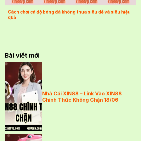
Cách chơi cá độ bóng đá không thua siêu dễ và siêu hiệu
quả
Bài viết mới
Nhà Cái XIN88 – Link Vào XIN88
Chính Thức Không Chặn 18/06
link vào XIN88
chính thức
không chặn