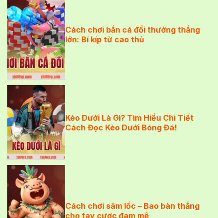
Cách chơi bắn cá đổi thưởng thắng
lớn: Bí kíp từ cao thủ
cách chơi bắn
cá đổi thưởng
Kèo Dưới Là Gì? Tìm Hiểu Chi Tiết
Cách Đọc Kèo Dưới Bóng Đá!
Kèo dưới là gì
Cách chơi sâm lốc – Bao bàn thắng
cho tay cược đam mê