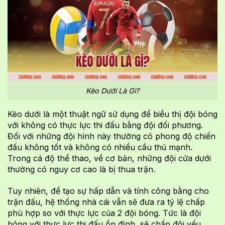
Kèo Dưới Là Gì?
Kèo dưới là một thuật ngữ sử dụng để biểu thị đội bóng
với không có thực lực thi đấu bằng đội đối phương.
Đối với những đội hình này thường có phong độ chiến
đấu không tốt và không có nhiều cầu thủ mạnh.
Trong cá độ thể thao, về cơ bản, những đội cửa dưới
thường có nguy cơ cao là bị thua trận.
Tuy nhiên, để tạo sự hấp dẫn và tính công bằng cho
trận đấu, hệ thống nhà cái vẫn sẽ đưa ra tỷ lệ chấp
phù hợp so với thực lực của 2 đội bóng. Tức là đội
bóng với thực lực thi đấu ổn định, sẽ chấp đội yếu