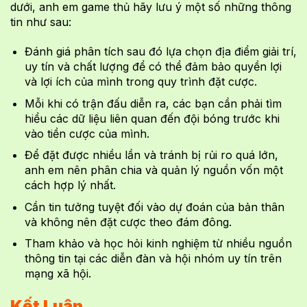
dưới, anh em game thủ hãy lưu ý một số những thông
tin như sau:
Đánh giá phân tích sau đó lựa chọn địa điểm giải trí,
uy tín và chất lượng để có thể đảm bảo quyền lợi
và lợi ích của mình trong quy trình đặt cược.
Mỗi khi có trận đấu diễn ra, các bạn cần phải tìm
hiểu các dữ liệu liên quan đến đội bóng trước khi
vào tiền cược của mình.
Để đặt được nhiều lần và tránh bị rủi ro quá lớn,
anh em nên phân chia và quản lý nguồn vốn một
cách hợp lý nhất.
Cần tin tưởng tuyệt đối vào dự đoán của bản thân
và không nên đặt cược theo đám đông.
Tham khảo và học hỏi kinh nghiệm từ nhiều nguồn
thông tin tại các diễn đàn và hội nhóm uy tín trên
mạng xã hội.
Kết Luận