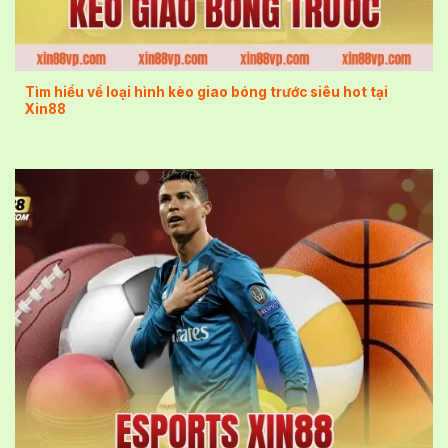
Kèo giao bóng trước
Tìm hiểu về loại hình kèo giao bóng trước siêu hot tại
Xin88